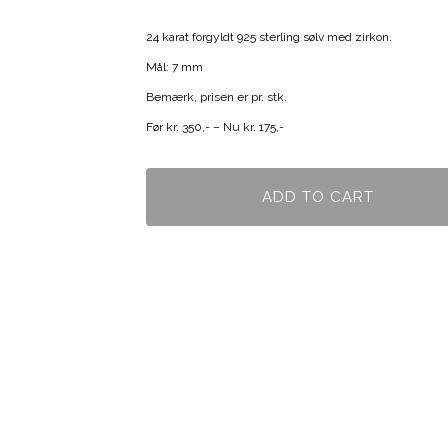
24 karat forgyldt 925 sterling sølv med zirkon.
Mål: 7 mm
Bemærk, prisen er pr. stk.
Før kr. 350,- – Nu kr. 175,-
ADD TO CART