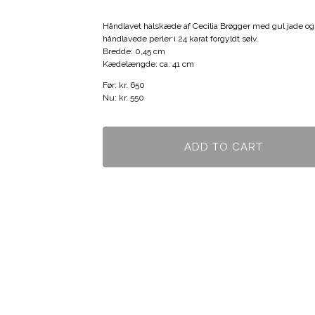
Håndlavet halskæde af Cecilia Brøgger med gul jade og
håndlavede perler i 24 karat forgyldt sølv.
Bredde: 0,45 cm
Kædelængde: ca. 41 cm
Før: kr. 650
Nu: kr. 550
ADD TO CART