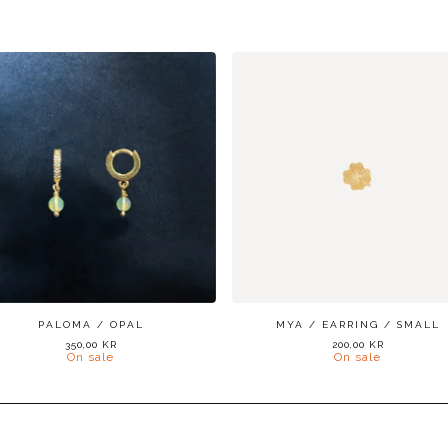
PALOMA / OPAL
MYA / EARRING / SMALL
350,00
KR
200,00
KR
On sale
On sale