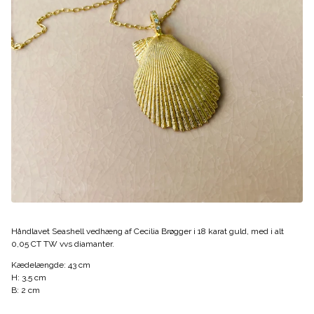
Håndlavet Seashell vedhæng af Cecilia Brøgger i 18 karat guld, med i alt
0,05 CT TW vvs diamanter.
Kædelængde: 43 cm
H: 3,5 cm
B: 2 cm